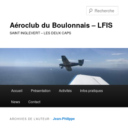
Aller
Aller
au
au
Rech
contenu
contenu
principal
secondaire
Aéroclub du Boulonnais – LFIS
SAINT INGLEVERT – LES DEUX CAPS
Menu
Accueil
Présentation
Activités
Infos pratiques
principal
News
Contact
Jean-Philippe
ARCHIVES DE L’AUTEUR :