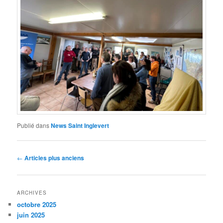
Publié dans
News Saint Inglevert
Navigation
←
Articles plus anciens
des
articles
ARCHIVES
octobre 2025
juin 2025