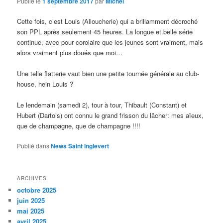
Publié le
1 septembre 2017
par
Michel
Cette fois, c’est Louis (Alloucherie) qui a brillamment décroché
son PPL après seulement 45 heures. La longue et belle série
continue, avec pour corolaire que les jeunes sont vraiment, mais
alors vraiment plus doués que moi…
Une telle flatterie vaut bien une petite tournée générale au club-
house, hein Louis ?
Le lendemain (samedi 2), tour à tour, Thibault (Constant) et
Hubert (Dartois) ont connu le grand frisson du lâcher: mes aïeux,
que de champagne, que de champagne !!!!
Publié dans
News Saint Inglevert
ARCHIVES
octobre 2025
juin 2025
mai 2025
avril 2025