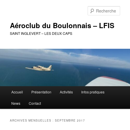
Aller
Aller
au
au
Rech
contenu
contenu
principal
secondaire
Aéroclub du Boulonnais – LFIS
SAINT INGLEVERT – LES DEUX CAPS
Menu
Accueil
Présentation
Activités
Infos pratiques
principal
News
Contact
ARCHIVES MENSUELLES :
SEPTEMBRE 2017