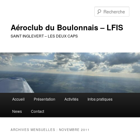
Aller
Aller
au
au
Rech
contenu
contenu
principal
secondaire
Aéroclub du Boulonnais – LFIS
SAINT INGLEVERT – LES DEUX CAPS
Menu
Accueil
Présentation
Activités
Infos pratiques
principal
News
Contact
ARCHIVES MENSUELLES :
NOVEMBRE 2011