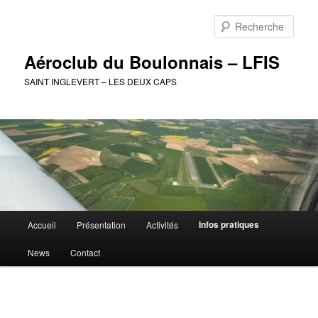
Aller
au
Rech
contenu
principal
Aéroclub du Boulonnais – LFIS
SAINT INGLEVERT – LES DEUX CAPS
Menu
Infos pratiques
Accueil
Présentation
Activités
principal
News
Contact