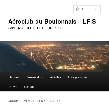
Aller
Aller
au
au
Rech
contenu
contenu
principal
secondaire
Aéroclub du Boulonnais – LFIS
SAINT INGLEVERT – LES DEUX CAPS
Menu
Accueil
Présentation
Activités
Infos pratiques
principal
News
Contact
ARCHIVES MENSUELLES :
JUIN 2017