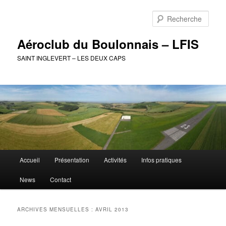
Aller
Aller
au
au
Rech
contenu
contenu
principal
secondaire
Aéroclub du Boulonnais – LFIS
SAINT INGLEVERT – LES DEUX CAPS
Menu
Accueil
Présentation
Activités
Infos pratiques
principal
News
Contact
ARCHIVES MENSUELLES :
AVRIL 2013