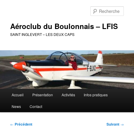
Aller
au
Rech
contenu
principal
Aéroclub du Boulonnais – LFIS
SAINT INGLEVERT – LES DEUX CAPS
Menu
Accueil
Présentation
Activités
Infos pratiques
principal
News
Contact
Navigation
←
Précédent
Suivant
→
des