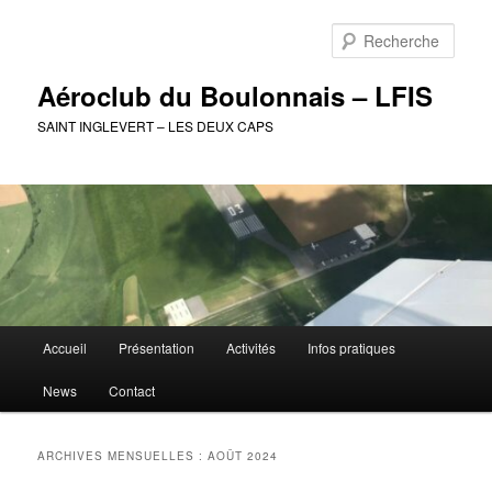
Aller
Aller
au
au
Rech
contenu
contenu
principal
secondaire
Aéroclub du Boulonnais – LFIS
SAINT INGLEVERT – LES DEUX CAPS
Menu
Accueil
Présentation
Activités
Infos pratiques
principal
News
Contact
ARCHIVES MENSUELLES :
AOÛT 2024