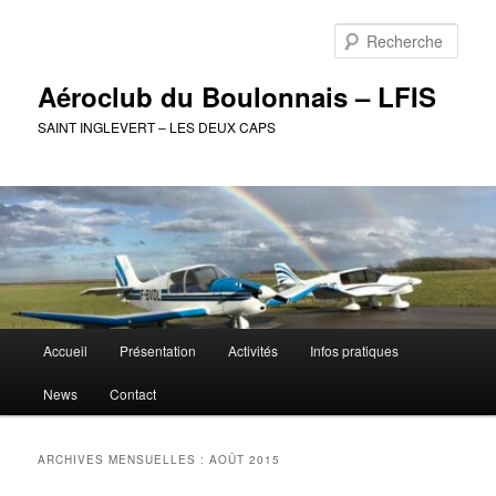
Aller
Aller
au
au
Rech
contenu
contenu
principal
secondaire
Aéroclub du Boulonnais – LFIS
SAINT INGLEVERT – LES DEUX CAPS
Menu
Accueil
Présentation
Activités
Infos pratiques
principal
News
Contact
ARCHIVES MENSUELLES :
AOÛT 2015