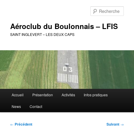
Aller
au
Rech
contenu
principal
Aéroclub du Boulonnais – LFIS
SAINT INGLEVERT – LES DEUX CAPS
Menu
Accueil
Présentation
Activités
Infos pratiques
principal
News
Contact
Navigation
←
Précédent
Suivant
→
des