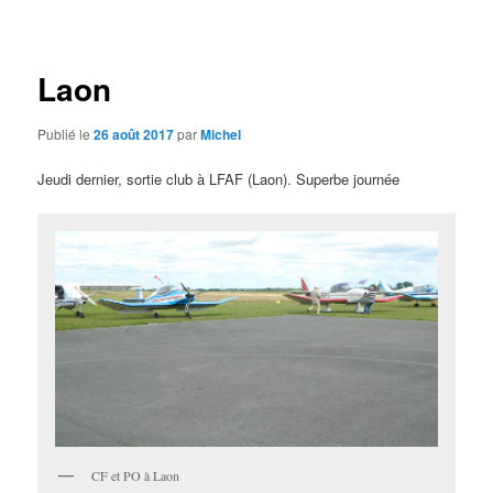
des
articles
Laon
Publié le
26 août 2017
par
Michel
Jeudi dernier, sortie club à LFAF (Laon). Superbe journée
CF et PO à Laon