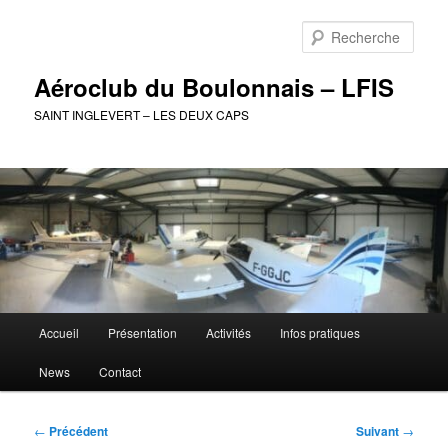
Aller
au
Rech
contenu
principal
Aéroclub du Boulonnais – LFIS
SAINT INGLEVERT – LES DEUX CAPS
Menu
Accueil
Présentation
Activités
Infos pratiques
principal
News
Contact
Navigation
←
Précédent
Suivant
→