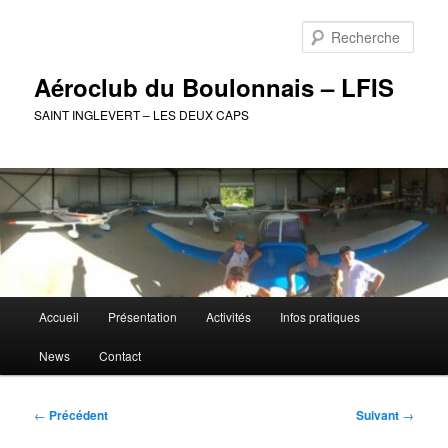
Aller
au
Rech
contenu
principal
Aéroclub du Boulonnais – LFIS
SAINT INGLEVERT – LES DEUX CAPS
Menu
Accueil
Présentation
Activités
Infos pratiques
principal
News
Contact
Navigation
←
Précédent
Suivant
→
des