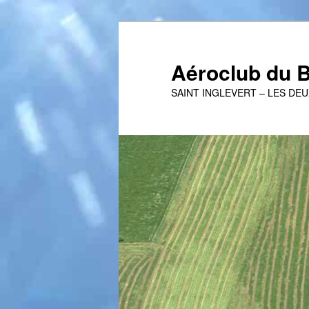
Aller
au
contenu
Aéroclub du B
principal
SAINT INGLEVERT – LES DE