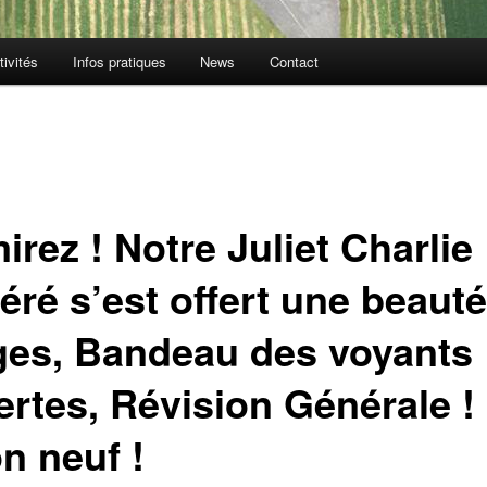
tivités
Infos pratiques
News
Contact
rez ! Notre Juliet Charlie
éré s’est offert une beauté
ges, Bandeau des voyants
lertes, Révision Générale !
n neuf !