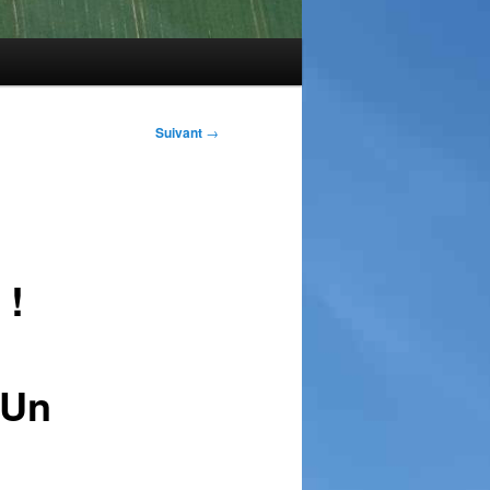
Suivant
→
 !
 Un