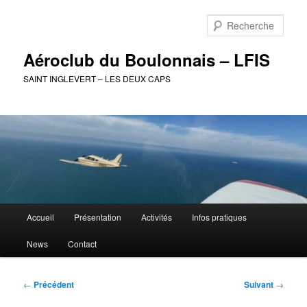
Aller
au
Rech
contenu
principal
Aéroclub du Boulonnais – LFIS
SAINT INGLEVERT – LES DEUX CAPS
Menu
Accueil
Présentation
Activités
Infos pratiques
principal
News
Contact
Navigation
←
Précédent
Suivant
→
des