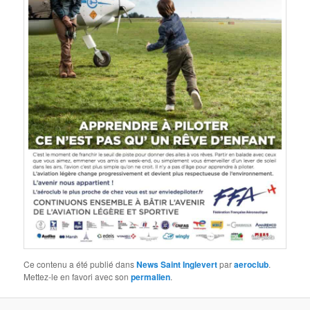
Ce contenu a été publié dans
News Saint Inglevert
par
aeroclub
.
Mettez-le en favori avec son
permalien
.