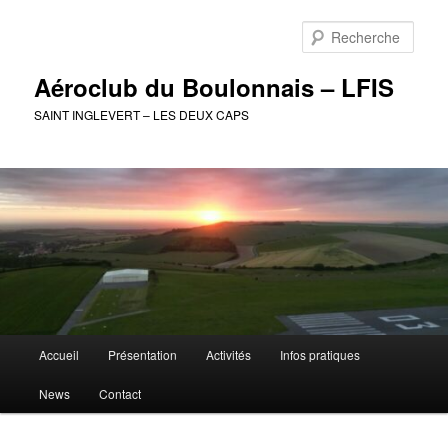
Aller
au
Rech
contenu
principal
Aéroclub du Boulonnais – LFIS
SAINT INGLEVERT – LES DEUX CAPS
Menu
Accueil
Présentation
Activités
Infos pratiques
principal
News
Contact