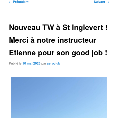
Navigation
←
Précédent
Suivant
→
des
articles
Nouveau TW à St Inglevert !
Merci à notre instructeur
Etienne pour son good job !
Publié le
10 mai 2025
par
aeroclub