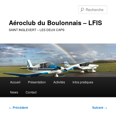
Aller
au
Rech
contenu
principal
Aéroclub du Boulonnais – LFIS
SAINT INGLEVERT – LES DEUX CAPS
Menu
Accueil
Présentation
Activités
Infos pratiques
principal
News
Contact
Navigation
←
Précédent
Suivant
→
des