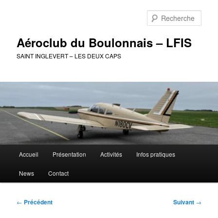
Aller
au
Rech
contenu
principal
Aéroclub du Boulonnais – LFIS
SAINT INGLEVERT – LES DEUX CAPS
Menu
Accueil
Présentation
Activités
Infos pratiques
principal
News
Contact
Navigation
←
Précédent
Suivant
→
des