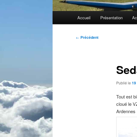
Menu
Accueil
Présentation
Ac
principal
Navigation
←
Précédent
des
articles
Se
Publié le
19
Tout est b
cloué le V
Ardennes 