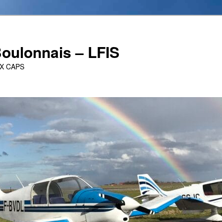
oulonnais – LFIS
UX CAPS