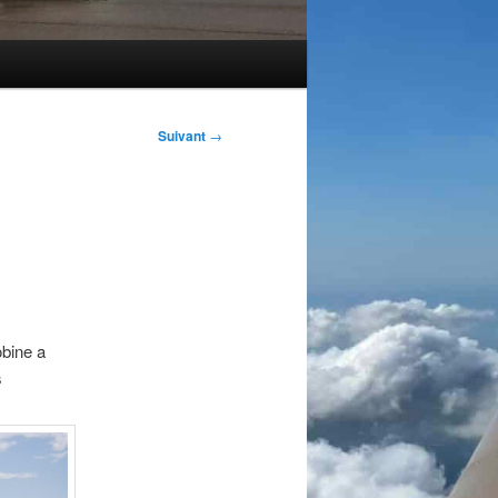
Suivant
→
obine a
s