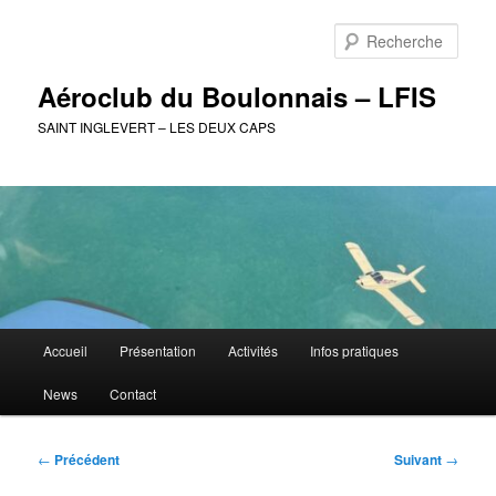
Aller
au
Rech
contenu
principal
Aéroclub du Boulonnais – LFIS
SAINT INGLEVERT – LES DEUX CAPS
Menu
Accueil
Présentation
Activités
Infos pratiques
principal
News
Contact
Navigation
←
Précédent
Suivant
→
des