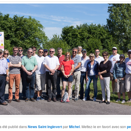
a été publié dans
News Saint Inglevert
par
Michel
. Mettez-le en favori avec son
pe