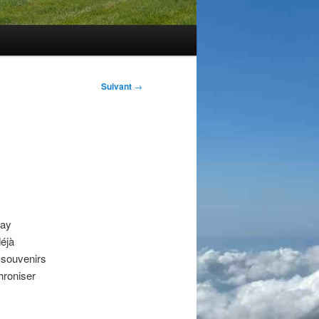
Suivant
→
nay
déjà
 souvenirs
hroniser