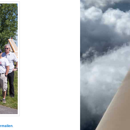
rmalien
.