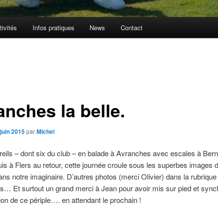
tivités
Infos pratiques
News
Contact
anches la belle.
juin 2015
par
Michel
eils – dont six du club – en balade à Avranches avec escales à Ber
uis à Flers au retour, cette journée croule sous les superbes images 
ns notre imaginaire. D’autres photos (merci Olivier) dans la rubrique
… Et surtout un grand merci à Jean pour avoir mis sur pied et sync
tion de ce périple…. en attendant le prochain !