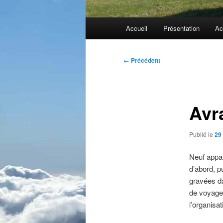
Menu
Accueil
Présentation
Ac
principal
Navigation
←
Précédent
des
articles
Avr
Publié le
29 
Neuf appar
d’abord, p
gravées da
de voyages
l’organisa