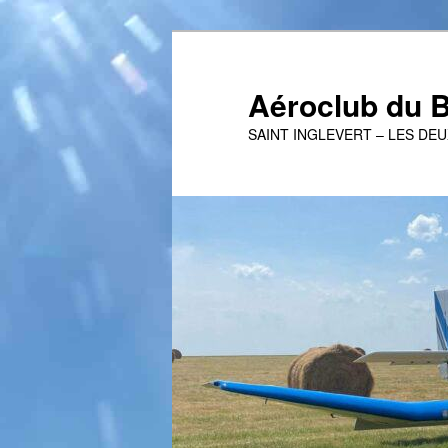
Aller
au
contenu
Aéroclub du B
principal
SAINT INGLEVERT – LES DE