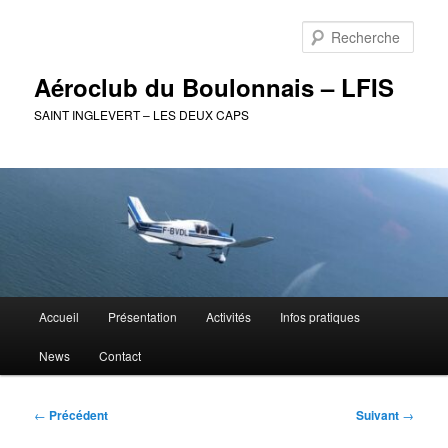
Aller
au
Rech
contenu
principal
Aéroclub du Boulonnais – LFIS
SAINT INGLEVERT – LES DEUX CAPS
Menu
Accueil
Présentation
Activités
Infos pratiques
principal
News
Contact
Navigation
←
Précédent
Suivant
→
des