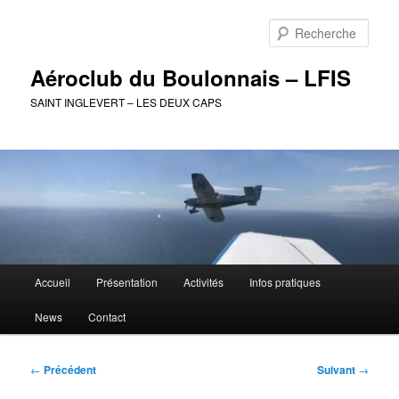
Aller
au
Rech
contenu
principal
Aéroclub du Boulonnais – LFIS
SAINT INGLEVERT – LES DEUX CAPS
Menu
Accueil
Présentation
Activités
Infos pratiques
principal
News
Contact
Navigation
←
Précédent
Suivant
→
des