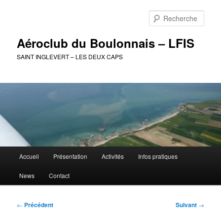
Aller
au
Rech
contenu
principal
Aéroclub du Boulonnais – LFIS
SAINT INGLEVERT – LES DEUX CAPS
Menu
Accueil
Présentation
Activités
Infos pratiques
principal
News
Contact
Navigation
←
Précédent
Suivant
→
des