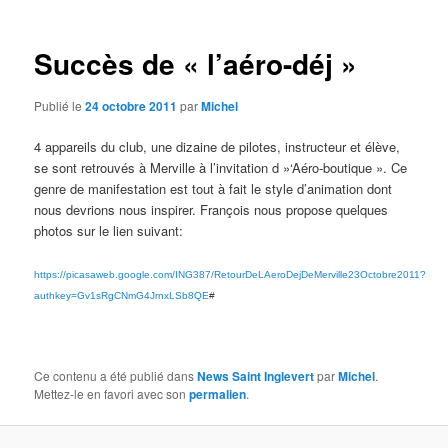
articles
Succès de « l’aéro-déj »
Publié le
24 octobre 2011
par
Michel
4 appareils du club, une dizaine de pilotes, instructeur et élève,
se sont retrouvés à Merville à l’invitation d »‘Aéro-boutique ». Ce
genre de manifestation est tout à fait le style d’animation dont
nous devrions nous inspirer. François nous propose quelques
photos sur le lien suivant:
https://picasaweb.google.com/ING387/RetourDeLAeroDejDeMerville23Octobre2011?
authkey=Gv1sRgCNmG4JrnxLSb8QE
#
Ce contenu a été publié dans
News Saint Inglevert
par
Michel
.
Mettez-le en favori avec son
permalien
.