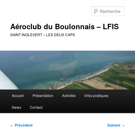
Aller
au
Rech
contenu
principal
Aéroclub du Boulonnais – LFIS
SAINT INGLEVERT – LES DEUX CAPS
Menu
Accueil
Présentation
Activités
Infos pratiques
principal
News
Contact
Navigation
←
Précédent
Suivant
→
des