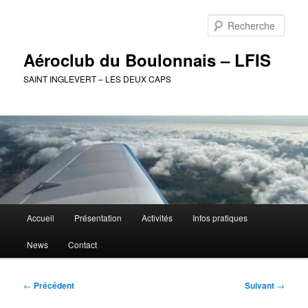
Aller
au
Rech
contenu
principal
Aéroclub du Boulonnais – LFIS
SAINT INGLEVERT – LES DEUX CAPS
Menu
Accueil
Présentation
Activités
Infos pratiques
principal
News
Contact
Navigation
←
Précédent
Suivant
→
des