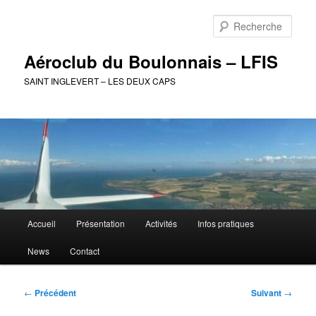
Aller
au
Rech
contenu
principal
Aéroclub du Boulonnais – LFIS
SAINT INGLEVERT – LES DEUX CAPS
Menu
Accueil
Présentation
Activités
Infos pratiques
principal
News
Contact
Navigation
←
Précédent
Suivant
→
des